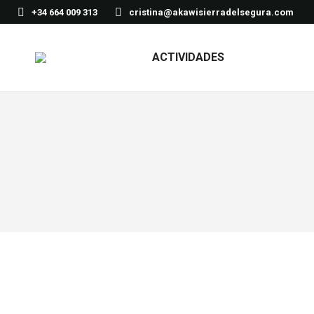
+34 664 009 313
cristina@akawisierradelsegura.com
ACTIVIDADES