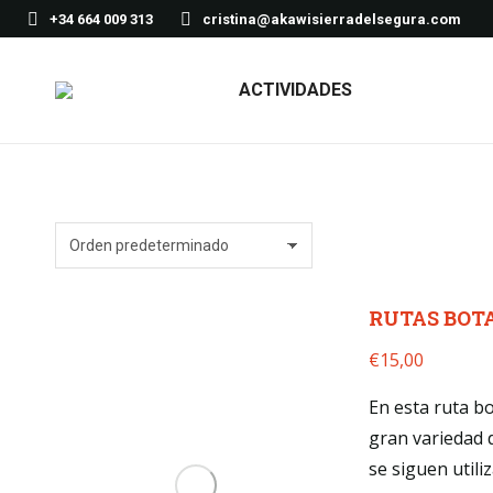
+34 664 009 313
cristina@akawisierradelsegura.com
ACTIVIDADES
RUTAS BOTA
€
15,00
En esta ruta b
gran variedad 
se siguen utili