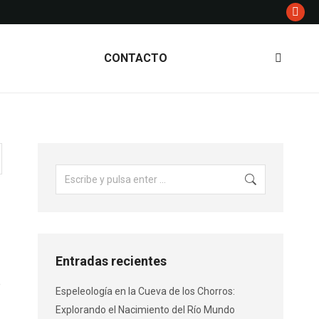
Inst
pag
ope
CONTACTO
in
new
win
Buscar:
Entradas recientes
e
Espeleología en la Cueva de los Chorros:
Explorando el Nacimiento del Río Mundo